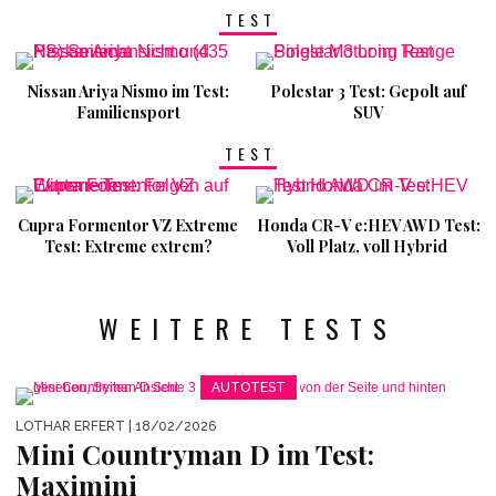
TEST
Nissan Ariya Nismo im Test:
Polestar 3 Test: Gepolt auf
Familiensport
SUV
TEST
Cupra Formentor VZ Extreme
Honda CR-V e:HEV AWD Test:
Test: Extreme extrem?
Voll Platz, voll Hybrid
WEITERE TESTS
AUTOTEST
LOTHAR ERFERT
| 18/02/2026
Mini Countryman D im Test:
Maximini