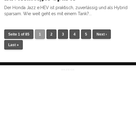
Der Honda Jazz e:HEV ist praktisch, zuverlässig und als Hybrid
sparsam. Wie weit geht es mit einem Tank?...
Seite 1 of 85
1
2
3
4
5
Next ›
Last »
ANZEIGE